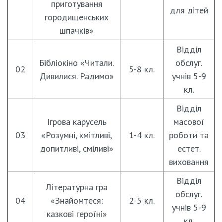
приготування
для дітей
городищенських
шпачків»
Відділ
Бібліокіно «Читали.
обслуг.
02
5-8 кл.
Дивилися. Радимо»
учнів 5-9
кл.
Відділ
Ігрова карусель
масової
03
«Розумні, кмітливі,
1-4 кл.
роботи та
допитливі, сміливі»
естет.
виховання
Відділ
Літературна гра
обслуг.
04
«Знайомтеся:
2-5 кл.
учнів 5-9
казкові героїні»
кл.