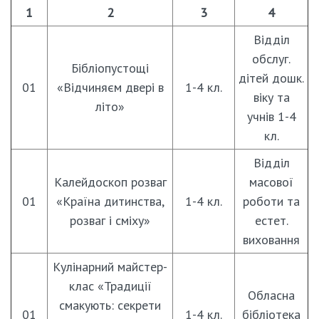
1
2
3
4
Відділ
обслуг.
Бібліопустощі
дітей дошк.
01
«Відчиняєм двері в
1-4 кл.
віку та
літо»
учнів 1-4
кл.
Відділ
Калейдоскоп розваг
масової
01
«Країна дитинства,
1-4 кл.
роботи та
розваг і сміху»
естет.
виховання
Кулінарний майстер-
клас «Традиції
Обласна
смакують: секрети
01
1-4 кл.
бібліотека