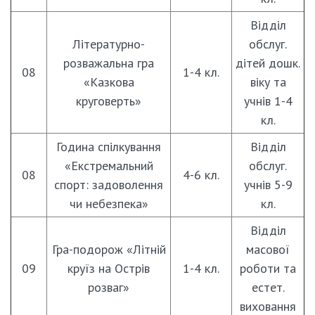
Відділ
Літературно-
обслуг.
розважальна гра
дітей дошк.
08
1-4 кл.
«Казкова
віку та
круговерть»
учнів 1-4
кл.
Година спілкування
Відділ
«Екстремальний
обслуг.
08
4-6 кл.
спорт: задоволення
учнів 5-9
чи небезпека»
кл.
Відділ
Гра-подорож «Літній
масової
09
круїз на Острів
1-4 кл.
роботи та
розваг»
естет.
виховання