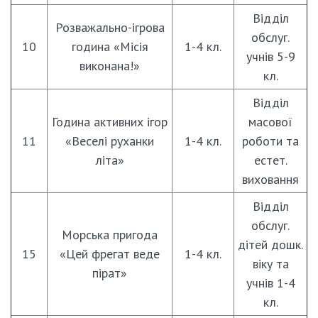
Відділ
Розважально-ігрова
обслуг.
10
година «Місія
1-4 кл.
учнів 5-9
виконана!»
кл.
Відділ
Година активних ігор
масової
11
«Веселі руханки
1-4 кл.
роботи та
літа»
естет.
виховання
Відділ
обслуг.
Морська пригода
дітей дошк.
15
«Цей фрегат веде
1-4 кл.
віку та
пірат»
учнів 1-4
кл.