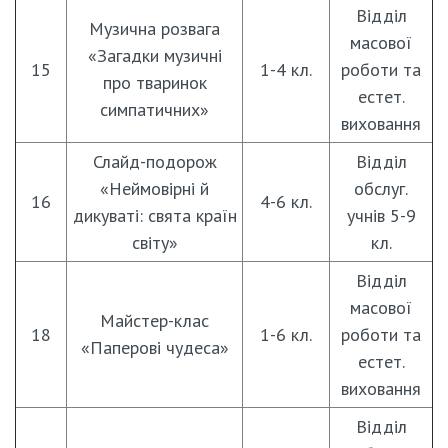
Відділ
Музична розвага
масової
«Загадки музичні
15
1-4 кл.
роботи та
про тваринок
естет.
симпатичних»
виховання
Слайд-подорож
Відділ
«Неймовірні й
обслуг.
16
4-6 кл.
дикуваті: свята країн
учнів 5-9
світу»
кл.
Відділ
масової
Майстер-клас
18
1-6 кл.
роботи та
«Паперові чудеса»
естет.
виховання
Відділ