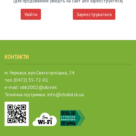
(для продовження увійдіть на сайт або зареєструйтеся)
Увійти
Зареєструватися
КОНТАКТИ
м. Черкаси, вул.Святотроїцька, 24
тел. (0472) 35-72-01
e-mail: obk2002@ukr.net
Технічна підтримка: info@chobd.ck.ua