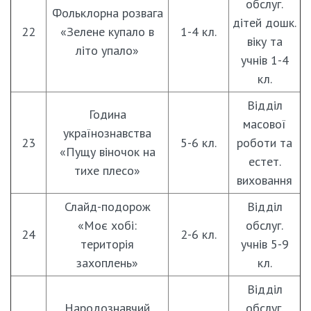
обслуг.
Фольклорна розвага
дітей дошк.
22
«Зелене купало в
1-4 кл.
віку та
літо упало»
учнів 1-4
кл.
Відділ
Година
масової
українознавства
23
5-6 кл.
роботи та
«Пущу віночок на
естет.
тихе плесо»
виховання
Слайд-подорож
Відділ
«Моє хобі:
обслуг.
24
2-6 кл.
територія
учнів 5-9
захоплень»
кл.
Відділ
Народознавчий
обслуг.