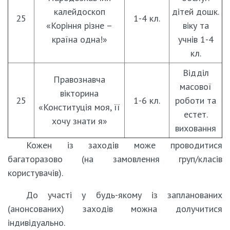
калейдоскоп
дітей дошк.
25
1-4 кл.
«Коріння різне –
віку та
країна одна!»
учнів 1-4
кл.
Відділ
Правознавча
масової
вікторина
25
1-6 кл.
роботи та
«Конституція моя, її
естет.
хочу знати я»
виховання
Кожен із заходів може проводитися
багаторазово (на замовлення груп/класів
користувачів).
До участі у будь-якому із запланованих
(анонсованих) заходів можна долучитися
індивідуально.