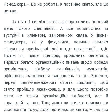
менеджера – це не робота, а постійне свято, але це
не так.
Із статті ви дізнаєтеся, як проходить робочий
день такого спеціаліста. А все починається із
зустрічі з клієнтом, замовником свята. У івент-
менеджера, як у фокусника, повинні швидко
з’являтися оригінальні ідеї щодо організації події.
Потім він пише сценарій, проводить репетиції,
вирішує багато організаційних питань щодо оренди
приміщення, підбору танцівників, музикантів,
офіціантів, замовлення запрошень тощо. Загалом,
перед івент-менеджером стоїть завдання, щоб
свято пройшло якнайкраще, а для цього потрібно
мати не тільки організаційні здібності, але й
справжній талант. Тож, якщо ви хочете присвятити
своє життя тому, щоб нести людям свято, – сміливо