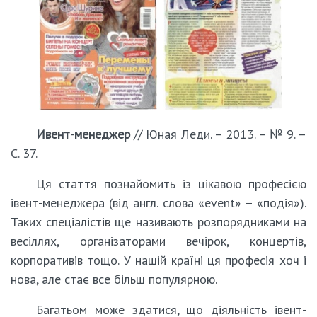
Ивент-менеджер
// Юная Леди. – 2013. – № 9. –
С. 37.
Ця стаття познайомить із цікавою професією
івент-менеджера (від англ. слова «event» – «подія»).
Таких спеціалістів ще називають розпорядниками на
весіллях, організаторами вечірок, концертів,
корпоративів тощо. У нашій країні ця професія хоч і
нова, але стає все більш популярною.
Багатьом може здатися, що діяльність івент-