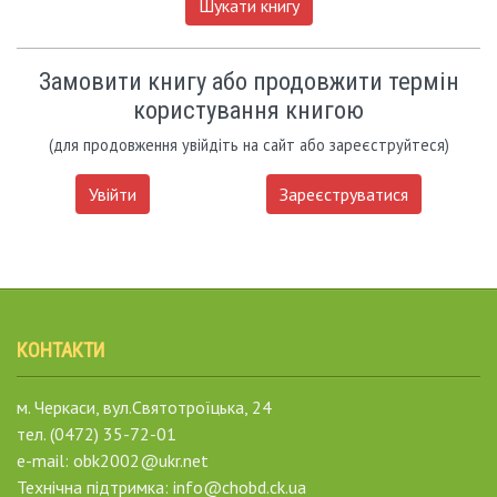
Шукати книгу
Замовити книгу або продовжити термін
користування книгою
(для продовження увійдіть на сайт або зареєструйтеся)
Увійти
Зареєструватися
КОНТАКТИ
м. Черкаси, вул.Святотроїцька, 24
тел. (0472) 35-72-01
e-mail: obk2002@ukr.net
Технічна підтримка: info@chobd.ck.ua