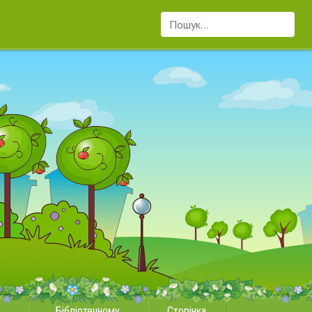
Пошук...
Бібліотечному
Сторінка