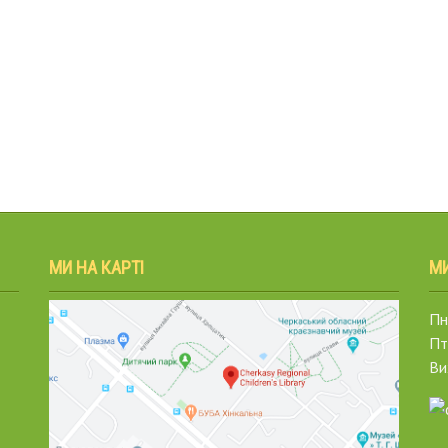
МИ НА КАРТІ
М
Пн.
Пт
Ви