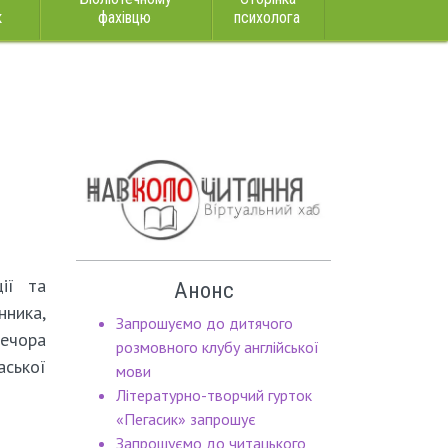
к
фахівцю
психолога
ії та
Анонс
нника,
Запрошуємо до дитячого
вечора
розмовного клубу англійської
ської
мови
Літературно-творчий гурток
«Пегасик» запрошує
Запрошуємо до читацького