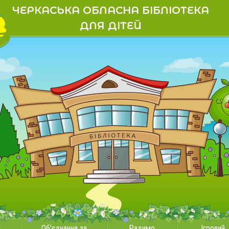
ЧЕРКАСЬКА ОБЛАСНА БІБЛІОТЕКА
ДЛЯ ДІТЕЙ
и
Об'єднання за
Радимо
Ігровий