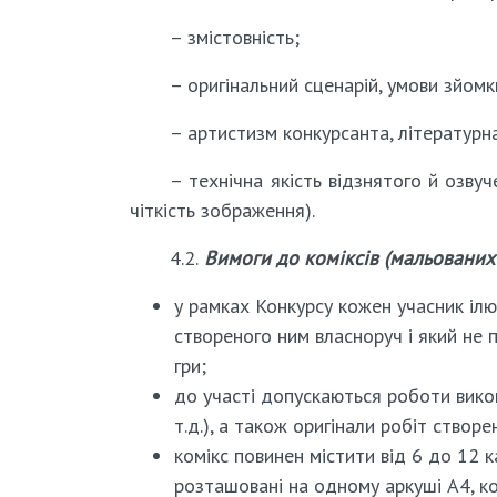
– змістовність;
– оригінальний сценарій, умови зйомк
– артистизм конкурсанта, літературн
– технічна якість відзнятого й озвуч
чіткість зображення).
4.2.
Вимоги до коміксів (мальованих 
у рамках Конкурсу кожен учасник ілю
створеного ним власноруч і який не 
гри;
до участі допускаються роботи викона
т.д.), а також оригінали робіт ство
комікс повинен містити від 6 до 12 
розташовані на одному аркуші А4, к