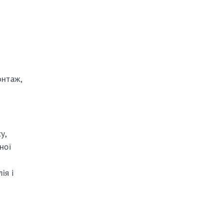
онтаж,
у,
ної
ія і