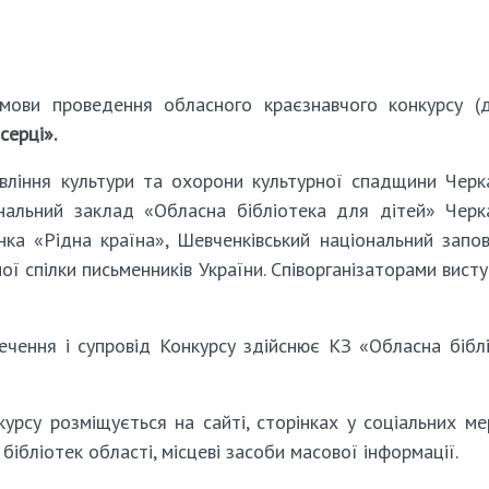
ови проведення обласного краєзнавчого конкурсу (
серці».
авління культури та охорони культурної спадщини Черк
унальний заклад «Обласна бібліотека для дітей» Черк
а «Рідна країна», Шевченківський національний запов
ї спілки письменників України. Співорганізаторами вист
печення і супровід Конкурсу здійснює КЗ «Обласна бібл
курсу розміщується на сайті, сторінках у соціальних м
бібліотек області, місцеві засоби масової інформації.