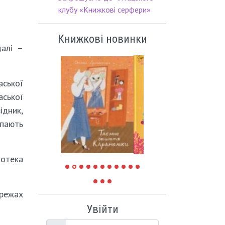
клубу «Книжкові серфери»
Книжкові новинки
далі –
аської
аської
ідник,
упають
іотека
ережах
Увійти