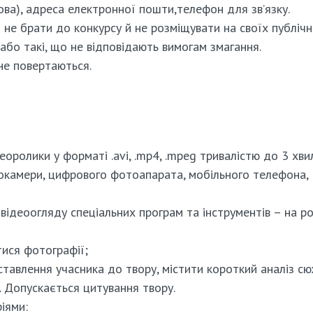
а), адреса електронної пошти,телефон для зв’язку.
не брати до конкурсу й не розміщувати на своїх публіч
або такі, що не відповідають вимогам змагання.
не повертаються.
еоролики у форматі .avi, .mp4, .mpeg тривалістю до 3 хви
окамери, цифрового фотоапарата, мобільного телефона,
відеоогляду спеціальних програм та інструментів – на р
тися фотографії;
тавлення учасника до твору, містити короткий аналіз сю
. Допускається цитування твору.
іями: