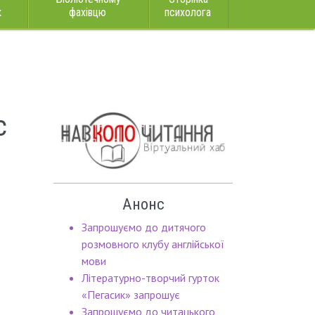
к
фахівцю
психолога
с
Анонс
Запрошуємо до дитячого
розмовного клубу англійської
мови
Літературно-творчий гурток
«Пегасик» запрошує
Запрошуємо до читацького