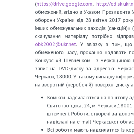
(
https://drive.google.com
,
http://edisk.ukr.
обмежений, згідно з Указом Президента 
оборони України від 28 квітня 2017 рок
інших обмежувальних заходів (санкцій)» (
скачування матеріалу потрібно відпра
obk2002@ukr.net
. У зв’язку з тим, що
обмеженого часу, прохання надавати пос
Конкурс «З Шевченком і з Черкащиною в
запис на DVD-диску за адресою: Черкась
Черкаси, 18000. У такому випадку інформ
на зворотній (неробочій) поверхні диску 
Комікси надсилаються на поштову адр
Святотроїцька, 24, м. Черкаси,1800
штемпелі. Роботи, створені за допо
надіслані на e-mail Черкаської обла
Всі роботи мають надсилатися із кор