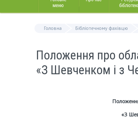
меню
бібліотек
Головна
Бібліотечному фахівцю
Положення про обл
«З Шевченком і з Ч
Положення
«
З Шев