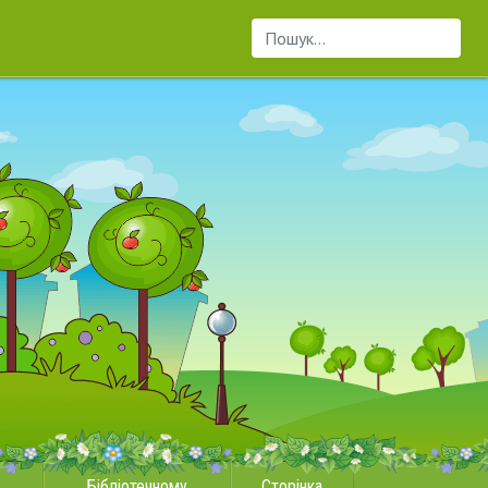
Пошук...
Бібліотечному
Сторінка