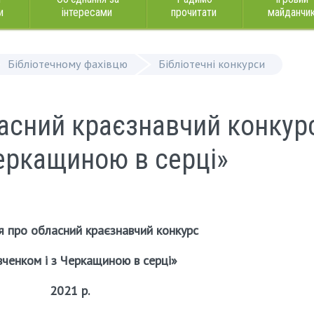
и
інтересами
прочитати
майданчи
Бібліотечному фахівцю
Бібліотечні конкурси
асний краєзнавчий конкур
еркащиною в серці»
 про обласний краєзнавчий конкурс
ченком і з Черкащиною в серці»
2021 р.