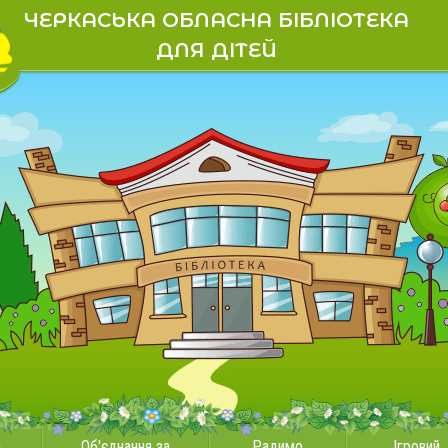
ЧЕРКАСЬКА ОБЛАСНА БІБЛІОТЕКА
ДЛЯ ДІТЕЙ
и
Об'єднання за
Радимо
Ігровий