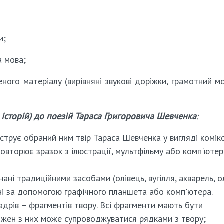
и;
а мова;
еного матеріалу (вирівняні звукові доріжки, грамотний м
історій) до поезій Тараса Григоровича Шевченка
:
струє обраний ним твір Тараса Шевченка у вигляді комікс
повторює зразок з ілюстрації, мультфільму або комп'ютер
ні традиційними засобами (олівець, вугілля, акварель, ол
рені за допомогою графічного планшета або комп'ютера.
кадрів – фрагментів твору. Всі фрагменти мають бути
ожен з них може супроводжуватися рядками з твору;