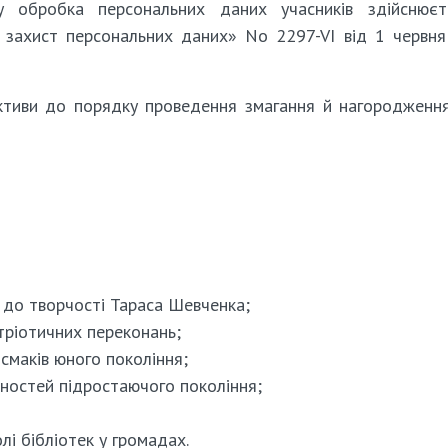
у обробка персональних даних учасників здійснюєт
 захист персональних даних» No 2297-VІ від 1 червн
ективи до порядку проведення змагання й нагородженн
в до творчості Тараса Шевченка;
тріотичних переконань;
смаків юного покоління;
бностей підростаючого покоління;
лі бібліотек у громадах.