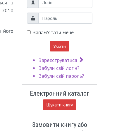
ься з
Логін
я 2010
Пароль
я його
Запам'ятати мене
Увійти
Зареєструватися
Забули свій логін?
Забули свій пароль?
Електронний каталог
Шукати книгу
Замовити книгу або