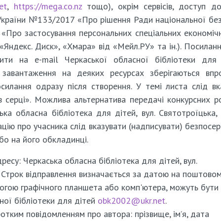
net
,
https://mega.co.nz
тощо), окрім сервісів, доступ д
України №133/2017 «Про рішення Ради національної без
у «Про застосування персональних спеціальних економіч
«Яндекс. Диск», «Хмара» від «Мейл.РУ» та ін.). Посилан
вити на e-mail Черкаської обласної бібліотеки для
 завантаження на деяких ресурсах зберігаються вп
илання одразу після створення. У темі листа слід вк
 серці». Можлива альтернатива передачі конкурсних р
ка обласна бібліотека для дітей, вул. Святотроїцька, 
ацію про учасника слід вказувати (надписувати) безпосе
або на його обкладинці.
есу: Черкаська обласна бібліотека для дітей, вул.
1. Строк відправлення визначається за датою на поштово
могою графічного планшета або комп'ютера, можуть бути
сної бібліотеки для дітей
obk2002@ukr.net
.
отким повідомленням про автора: прізвище, ім’я, дата