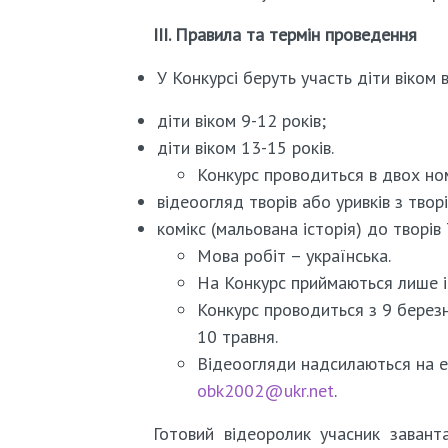
ІІІ. Правила та термін проведення
У Конкурсі беруть участь діти віком в
діти віком 9-12 років;
діти віком 13-15 років.
Конкурс проводиться в двох ном
відеоогляд творів або уривків з творі
комікс (мальована історія) до творів 
Мова робіт – українська.
На Конкурс приймаються лише інд
Конкурс проводиться з 9 березн
10 травня.
Відеоогляди надсилаються на e-
obk2002@ukr.net
.
Готовий відеоролик учасник завант