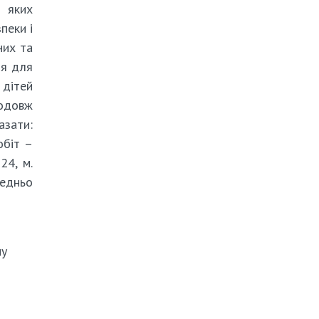
о яких
пеки і
них та
ня для
 дітей
родовж
азати:
обіт –
24, м.
редньо
му