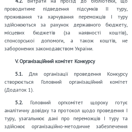
4.2.
Витрати на проїзд до бібліотеки, що
проводитиме підведення підсумків ІІ туру,
проживання та харчування переможців І туру
здійснюються за рахунок державного бюджету,
місцевих бюджетів (за наявності коштів),
спонсорської допомоги, а також коштів, не
заборонених законодавством України.
V. Організаційний комітет Конкурсу
5.1.
Для організації проведення Конкурсу
створюється Головний організаційний комітет
(Додаток 1).
5.2.
Головний оргкомітет щороку готує
аналітичну довідку та протокол щодо проведення І
туру, узагальнює дані про переможців І туру та
здійснює організаційно-методичне забезпечення