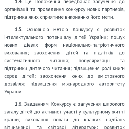
1.4.
Це Положення передбачає залучення до
організації та проведення конкурсу нових партнерів,
підтримка яких сприятиме виконанню його мети.
1.5.
Основною метою Конкурсу є розвиток
інтелектуального потенціалу дітей України; пошук
нових дієвих форм національно-патріотичного
виховання; заохочення дітей та підлітків до
систематичного читання; популяризації та
підтримки дитячого читання; підвищення ролі книги
серед дітей; заохочення юних до змістовного
дозвілля; підвищення міжнародного авторитету
України.
1.6.
Завданням Конкурсу є залучення широкого
загалу дітей до активної участі у культурному житті
країни; виховання поваги до кращих надбань
вітчизняної та світової літератури; розвиток