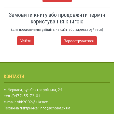
Замовити книгу або продовжити термін
користування книгою
(для продовження увійдіть на сайт або зареєструйтеся)
Увійти
Зареєструватися
КОНТАКТИ
м. Черкаси, вул.Святотроїцька, 24
тел. (0472) 35-72-01
e-mail: obk2002@ukr.net
Технічна підтримка: info@chobd.ck.ua