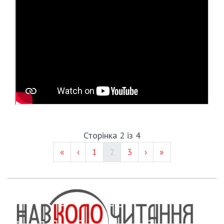
Сторінка 2 із 4
Page #
(current)
Page #
«
‹
1
2
3
›
»