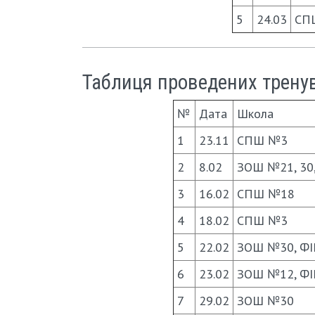
5
24.03
СП
Таблиця проведених тренува
№
Дата
Школа
1
23.11
СПШ №3
2
8.02
ЗОШ №21, 30
3
16.02
СПШ №18
4
18.02
СПШ №3
5
22.02
ЗОШ №30, ФІ
6
23.02
ЗОШ №12, ФІ
7
29.02
ЗОШ №30