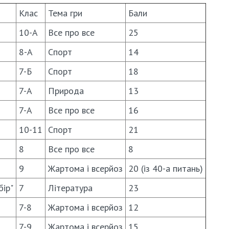
Клас
Тема гри
Бали
10-А
Все про все
25
8-А
Спорт
14
7-Б
Спорт
18
7-А
Природа
13
7-А
Все про все
16
10-11
Спорт
21
8
Все про все
8
9
Жартома і всерйоз
20 (із 40-а питань)
бiр"
7
Лiтература
23
7-8
Жартома і всерйоз
12
7-9
Жартома і всерйоз
15