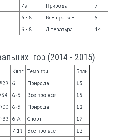
7а
Природа
7
6 - 8
Все про все
9
6 - 8
Література
14
льних ігор (2014 - 2015)
Клас
Тема гри
Бали
№29
6
Природа
15
№34
6-Б
Все про все
15
№33
6-Б
Природа
12
№33
6-А
Спорт
17
7-11
Все про все
12