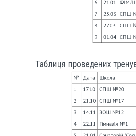
6
21.01
ФІМЛІ
7
25.03
СПШ 
8
27.03
СПШ 
9
01.04
СПШ 
Таблиця проведених тренува
№
Дата
Школа
1
17.10
СПШ №20
2
21.10
СПШ №17
3
14.11
ЗОШ №12
4
22.11
Гімназія №1
5
21.01
Санаторій "Сосн