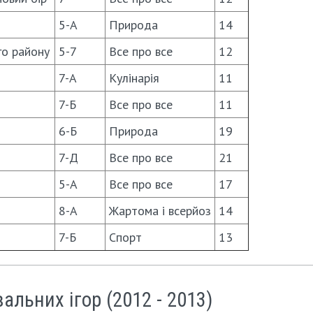
5-А
Природа
14
го району
5-7
Все про все
12
7-А
Кулінарія
11
7-Б
Все про все
11
6-Б
Природа
19
7-Д
Все про все
21
5-А
Все про все
17
8-А
Жартома і всерйоз
14
7-Б
Спорт
13
льних ігор (2012 - 2013)