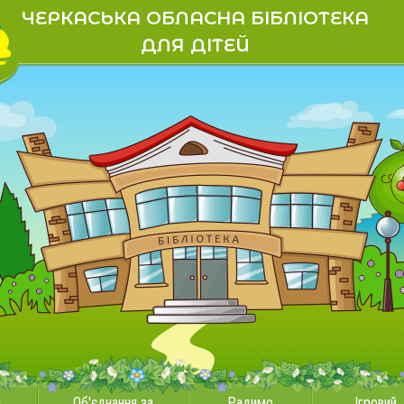
ЧЕРКАСЬКА ОБЛАСНА БІБЛІОТЕКА
ДЛЯ ДІТЕЙ
и
Об'єднання за
Радимо
Ігровий