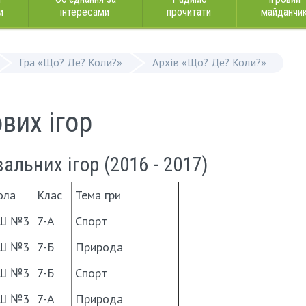
и
інтересами
прочитати
майданчи
Гра «Що? Де? Коли?»
Архів «Що? Де? Коли?»
вих ігор
льних ігор (2016 - 2017)
ола
Клас
Тема гри
Ш №3
7-А
Спорт
Ш №3
7-Б
Природа
Ш №3
7-Б
Спорт
Ш №3
7-А
Природа