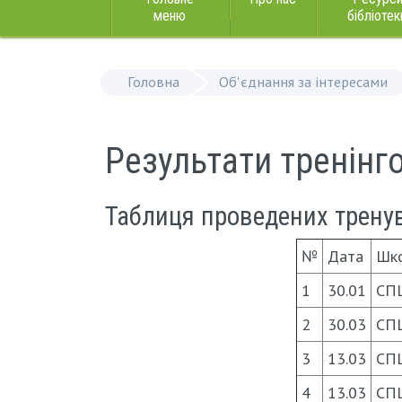
меню
бібліотек
Головна
Об'єднання за інтересами
Результати тренінго
Таблиця проведених тренува
№
Дата
Шк
1
30.01
СП
2
30.03
СП
3
13.03
СП
4
13.03
СП