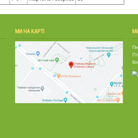
МИ НА КАРТІ
М
Пн.
Пт
Ви