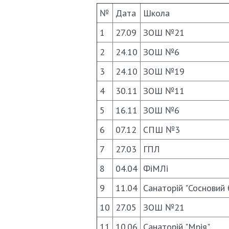
№
Дата
Школа
1
27.09
ЗОШ №21
2
24.10
ЗОШ №6
3
24.10
ЗОШ №19
4
30.11
ЗОШ №11
5
16.11
ЗОШ №6
6
07.12
СПШ №3
7
27.03
ГПЛ
8
04.04
ФiМЛi
9
11.04
Санаторiй "Сосновий 
10
27.05
ЗОШ №21
11
10.06
Санаторiй "Мрія"