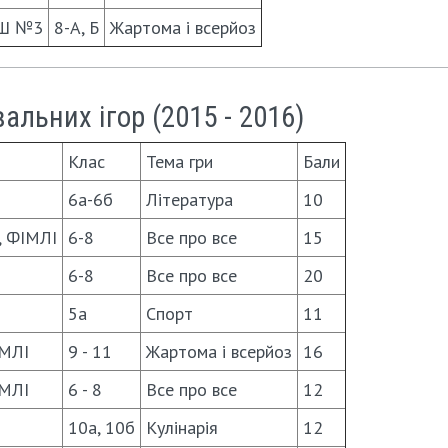
Ш №3
8-А, Б
Жартома і всерйоз
льних ігор (2015 - 2016)
Клас
Тема гри
Бали
6а-6б
Література
10
, ФІМЛІ
6-8
Все про все
15
6-8
Все про все
20
5а
Спорт
11
МЛІ
9 - 11
Жартома і всерйоз
16
МЛІ
6 - 8
Все про все
12
10а, 10б
Кулінарія
12