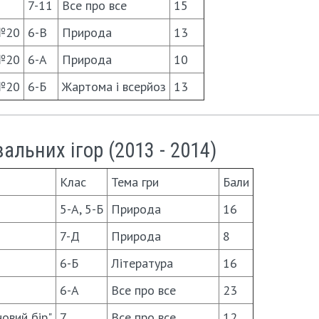
7-11
Все про все
15
№20
6-В
Природа
13
№20
6-А
Природа
10
№20
6-Б
Жартома і всерйоз
13
льних ігор (2013 - 2014)
Клас
Тема гри
Бали
5-А, 5-Б
Природа
16
7-Д
Природа
8
6-Б
Лiтература
16
6-А
Все про все
23
овий бір"
7
Все про все
12