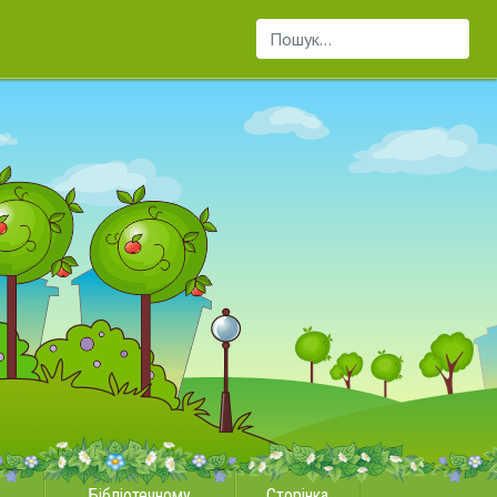
Пошук...
Бібліотечному
Сторінка