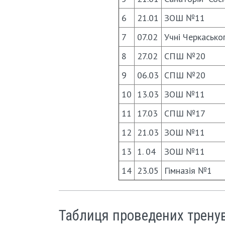
6
21.01
ЗОШ №11
7
07.02
Учнi Черкасько
8
27.02
СПШ №20
9
06.03
СПШ №20
10
13.03
ЗОШ №11
11
17.03
СПШ №17
12
21.03
ЗОШ №11
13
1. 04
ЗОШ №11
14
23.05
Гімназія №1
Таблиця проведених тренува