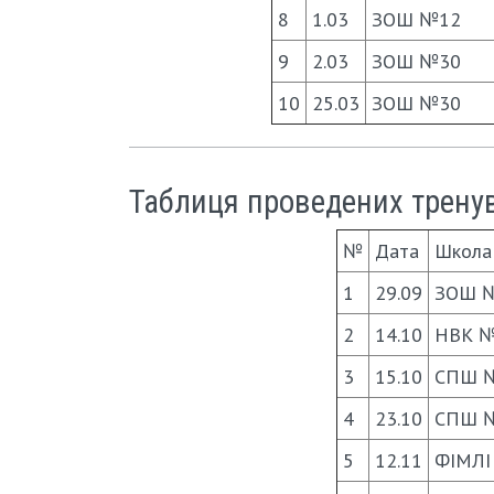
8
1.03
ЗОШ №12
9
2.03
ЗОШ №30
10
25.03
ЗОШ №30
Таблиця проведених тренува
№
Дата
Школа
1
29.09
ЗОШ 
2
14.10
НВК 
3
15.10
СПШ 
4
23.10
СПШ 
5
12.11
ФІМЛІ