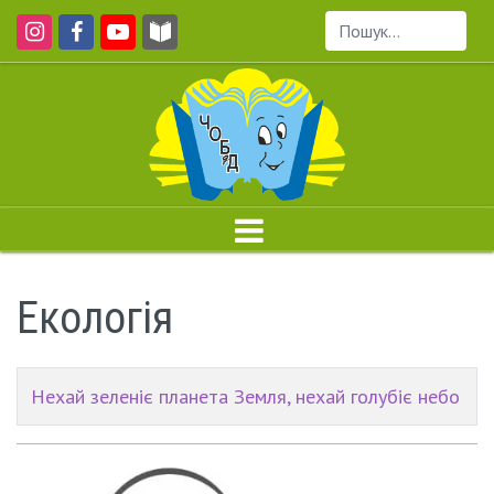
Пошук...
Екологія
Нехай зеленіє планета Земля, нехай голубіє небо