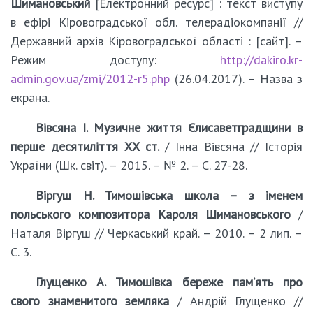
Шимановський
[Електронний ресурс] : текст виступу
в ефірі Кіровоградської обл. телерадіокомпанії //
Державний архів Кіровоградської області : [сайт]. –
Режим доступу:
http://dakiro.kr-
admin.gov.ua/zmi/2012-r5.php
(26.04.2017). – Назва з
екрана.
Вівсяна І. Музичне життя Єлисаветградщини в
перше десятиліття ХХ ст.
/ Інна Вівсяна // Історія
України (Шк. світ). – 2015. – № 2. – С. 27-28.
Віргуш Н. Тимошівська школа – з іменем
польського композитора Кароля Шимановського
/
Наталя Віргуш // Черкаський край. – 2010. – 2 лип. –
С. 3.
Глущенко А. Тимошівка береже пам’ять про
свого знаменитого земляка
/ Андрій Глущенко //