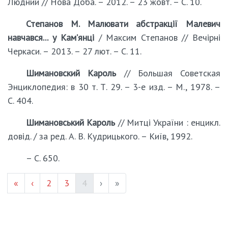
Людний // Нова Доба. – 2012. – 23 жовт. – С. 10.
Степанов М. Малювати абстракції Малевич
навчався... у Кам’янці
/ Максим Степанов // Вечірні
Черкаси. – 2013. – 27 лют. – С. 11.
Шимановский Кароль
// Большая Советская
Энциклопедия: в 30 т. Т. 29. – 3-е изд. – М., 1978. –
С. 404.
Шимановський Кароль
// Митці України : енцикл.
довід. / за ред. А. В. Кудрицького. – Київ, 1992.
– С. 650.
Page #
Page #
(current)
«
‹
2
3
4
›
»