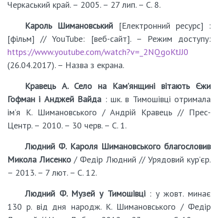
Черкаський край. – 2005. – 27 лип. – С. 8.
Кароль Шимановський
[Електронний ресурс] :
[фільм] // YouTube: [веб-сайт]. – Режим доступу:
https://www.youtube.com/watch?v=_2NQgoKtJJ0
(26.04.2017). – Назва з екрана.
Кравець А. Село на Кам’янщині вітають Єжи
Гофман і Анджей Вайда
: шк. в Тимошівці отримала
ім’я К. Шимановського / Андрій Кравець // Прес-
Центр. – 2010. – 30 черв. – С. 1.
Людний Ф. Кароля Шимановського благословив
Микола Лисенко
/ Федір Людний // Урядовий кур’єр.
– 2013. – 7 лют. – С. 12.
Людний Ф. Музей у Тимошівці
: у жовт. минає
130 р. від дня народж. К. Шимановського / Федір