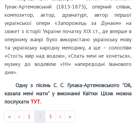
Гулак-Артемовський (1813-1873), оперний співак,
композитор, актор, драматург, автор першої
української опери «Запорожець за Дунаєм» на
сюжет з історії України початку XIX ст., де вперше в
оперному жанрі було використано українську мову
та українську народну мелодику, а ще – солоспіви
«Стоїть явір над водою», «Спать мені не хочеться»,
музику до водевілю «Ніч напередодні Іванового
дня».
Одну з пісень С. С. Гулака-Артемовського "Ой,
казала мені мати" у виконанні Квітки Цісик можна
послухати
ТУТ.
Page #
(current)
Page #
«
‹
1
2
3
›
»