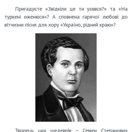
Пригадуєте «Звідкіля це ти узявся?» та «На
туркені оженюся»? А сповнена гарячої любові до
вітчизни пісня для хору «Україно, рідний краю»?
Творець цих шедеврів – Семен Степанович