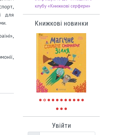
клубу «Книжкові серфери»
спорт,
ді для
ми.
Книжкові новинки
їні»,
монії,
Увійти