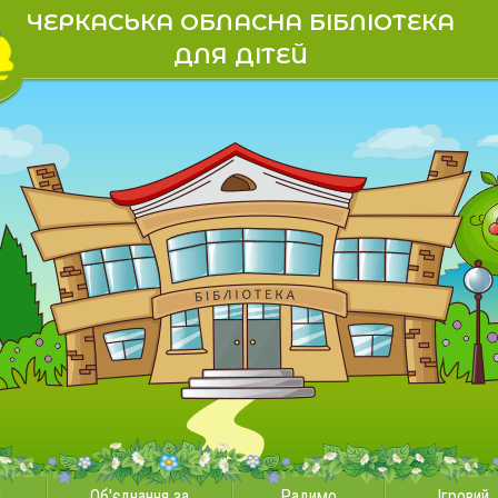
ЧЕРКАСЬКА ОБЛАСНА БІБЛІОТЕКА
ДЛЯ ДІТЕЙ
и
Об'єднання за
Радимо
Ігровий