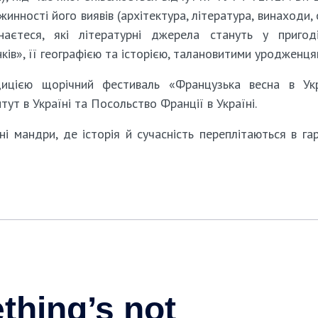
инності його виявів (архітектура, література, винаходи, 
наєтеся, які літературні джерела стануть у приго
ів», її географією та історією, талановитими уродженця
цією щорічний фестиваль «Французька весна в Укра
ут в Україні та Посольство Франції в Україні.
і мандри, де історія й сучасність переплітаються в гар