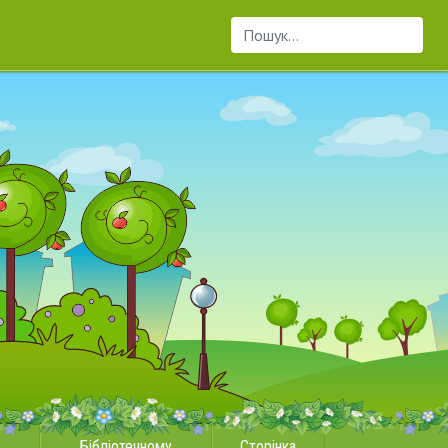
Пошук...
Бібліотечному
Сторінка