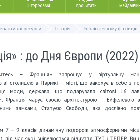
и
інтересами
прочитати
майданчи
терактивні ресурси
Історія
Бібліотечному фахівцю
ія» : до Дня Європи (2022)
омтесь – Франція» запрошує у віртуальну манд
зі столицею в Парижі – місті, що закохує в себе з п
виця моди, держава, що подарувала світові 16 лавр
ури, Франція чарує своєю архітектурою – Ейфелевою 
жними замками, Статуєю Свободи, яка дослівно пов
ям 7 – 9 класів динамічну подорож атмосферними міс
), під час якої знівелюється відчуття ТУТ і ТЕПЕР. Ви 