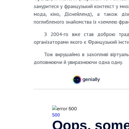
зануритеся у французький контекст у множ
мода, кіно, Діснейленд), а також діз
поглибленого знайомства із «землею франк
З 2004-го вже став доброю тради
організаторами якого є Французький інстит
Тож вирушаймо в захопливі віртуальн
доповнюючи й увиразнюючи одна одну.