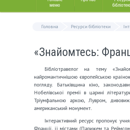
меню
бібліотек
Головна
Ресурси бібліотеки
Ін
«Знайомтесь: Франц
Бібліотравелог на тему «Знай
найромантичнішою європейською країною 
погляду. Батьківщина кіно, законода
Нобелівської премії в царині літерат
Тріумфальною аркою, Лувром, дивови
американський монумент.
Інтерактивний ресурс пропонує учн
Франції, її містами (Парижем та Реймсом