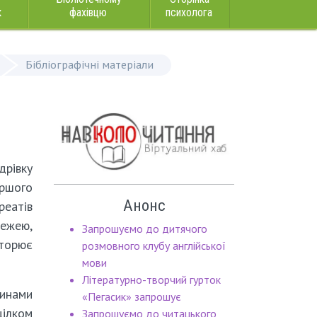
к
фахівцю
психолога
Бібліографічні матеріали
рівку
ершого
Анонс
еатів
вежею,
Запрошуємо до дитячого
торює
розмовного клубу англійської
мови
Літературно-творчий гурток
цинами
«Пегасик» запрошує
цілком
Запрошуємо до читацького