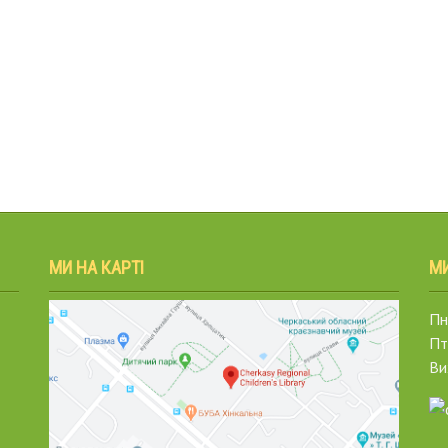
МИ НА КАРТІ
М
Пн.
Пт
Ви