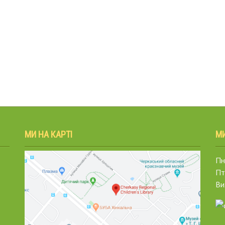
МИ НА КАРТІ
М
Пн.
Пт
Ви