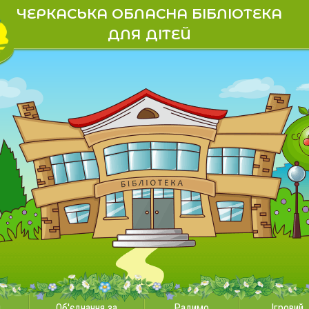
ЧЕРКАСЬКА ОБЛАСНА БІБЛІОТЕКА
ДЛЯ ДІТЕЙ
и
Об'єднання за
Радимо
Ігровий