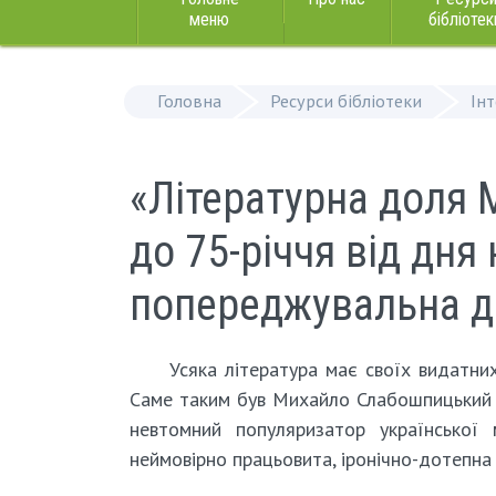
меню
бібліотек
Головна
Ресурси бібліотеки
Ін
«Літературна доля
до 75-річчя від дня
попереджувальна д
Усяка література має своїх видатни
Саме таким був Михайло Слабошпицький –
невтомний популяризатор української 
неймовірно працьовита, іронічно-дотепна