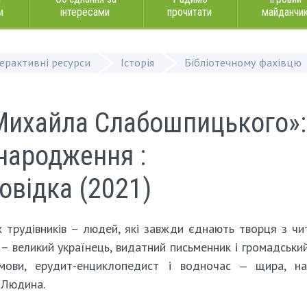
и
інтересами
прочитати
майданчи
терактивні ресурси
Історія
Бібліотечному фахівцю
 Михайла Слабошпицького»:
 народження :
овідка (2021)
х трудівників – людей, які завжди єднають творця з чи
 великий українець, видатний письменник і громадський
мови, ерудит-енциклопедист і водночас ‒ щира, на
 Людина.