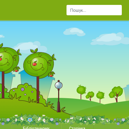
Пошук...
Бібліотечному
Сторінка