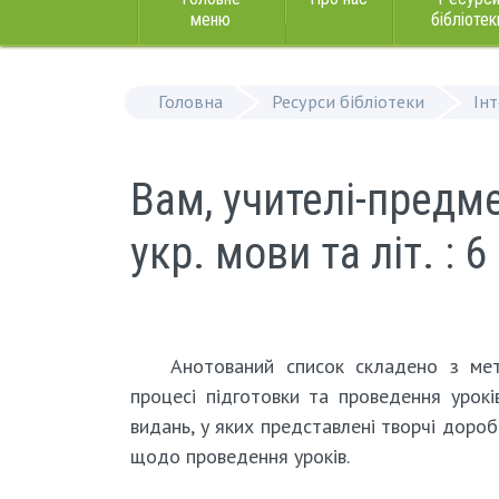
меню
бібліотек
Головна
Ресурси бібліотеки
Ін
Вам, учителі-предме
укр. мови та літ. : 6
Анотований список складено з мет
процесі підготовки та проведення урокі
видань, у яких представлені творчі доро
щодо проведення уроків.