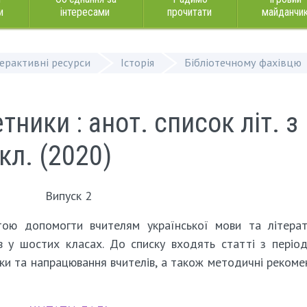
и
інтересами
прочитати
майданчи
терактивні ресурси
Історія
Бібліотечному фахівцю
тники : анот. список літ. з
 кл. (2020)
Випуск 2
ою допомогти вчителям української мови та літера
в у шостих класах. До списку входять статті з періо
бки та напрацювання вчителів, а також методичні рекоме