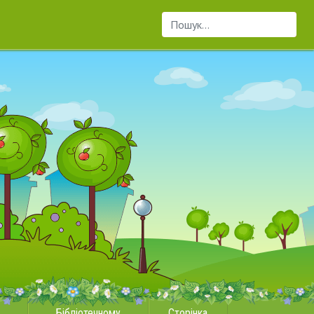
Пошук...
Бібліотечному
Сторінка