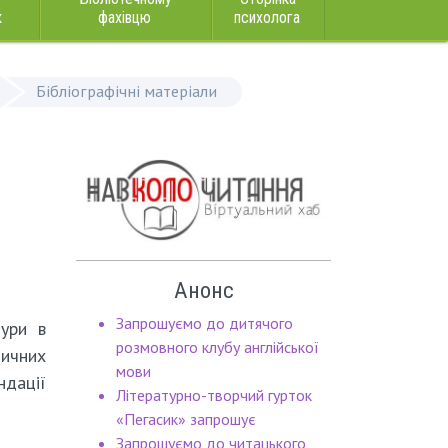
к
фахівцю
психолога
Бібліографічні матеріали
Анонс
Запрошуємо до дитячого
тури в
розмовного клубу англійської
дичних
мови
ндації
Літературно-творчий гурток
«Пегасик» запрошує
Запрошуємо до читацького