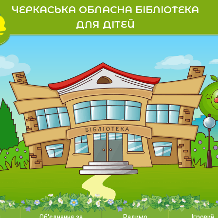
ЧЕРКАСЬКА ОБЛАСНА БІБЛІОТЕКА
ДЛЯ ДІТЕЙ
и
Об'єднання за
Радимо
Ігровий