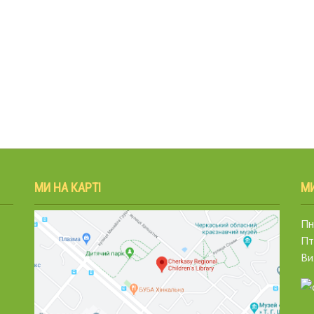
МИ НА КАРТІ
М
Пн.
Пт
Ви