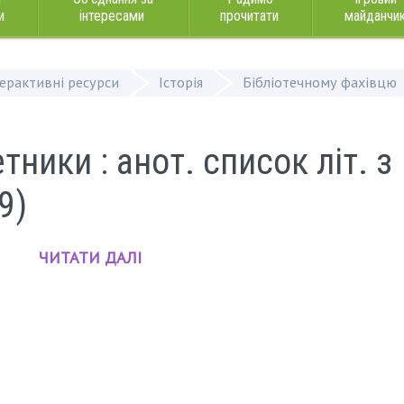
и
інтересами
прочитати
майданчи
терактивні ресурси
Історія
Бібліотечному фахівцю
тники : анот. список літ. з
9)
ЧИТАТИ ДАЛІ