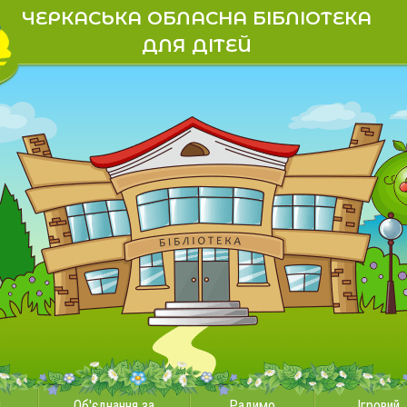
ЧЕРКАСЬКА ОБЛАСНА БІБЛІОТЕКА
ДЛЯ ДІТЕЙ
и
Об'єднання за
Радимо
Ігровий