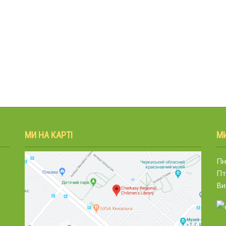
МИ НА КАРТІ
М
Пн.
Пт
Ви