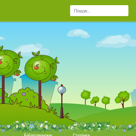
Пошук...
Бібліотечному
Сторінка