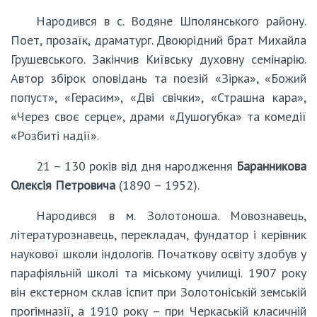
Народився в с. Водяне Шполянського району.
Поет, прозаїк, драматург. Двоюрідний брат Михайла
Грушевського. Закінчив Київську духовну семінарію.
Автор збірок оповідань та поезій «Зірка», «Божий
попуст», «Герасим», «Дві свічки», «Страшна кара»,
«Через своє серце», драми «Душогубка» та комедії
«Розбиті надії».
21 – 130 років від дня народження
Баранникова
Олексія Петровича
(1890 – 1952).
Народився в м. Золотоноша. Мовознавець,
літературознавець, перекладач, фундатор і керівник
наукової школи індологів. Початкову освіту здобув у
парафіяльній школі та міському училищі. 1907 року
він екстерном склав іспит при Золотоніській земській
прогімназії, а 1910 року – при Черкаській класичній