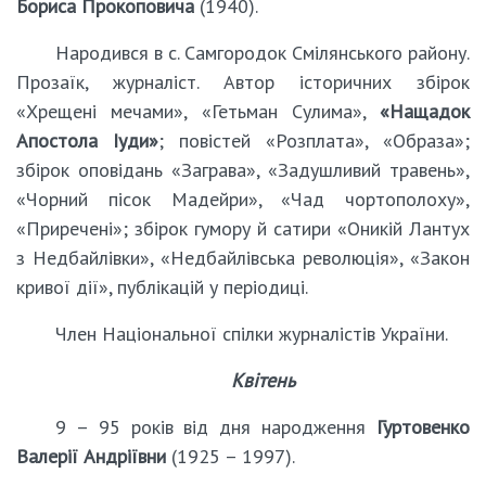
Бориса Прокоповича
(1940).
Народився в с. Самгородок Смілянського району.
Прозаїк, журналіст. Автор історичних збірок
«Хрещені мечами», «Гетьман Сулима»,
«Нащадок
Апостола Іуди»
; повістей «Розплата», «Образа»;
збірок оповідань «Заграва», «Задушливий травень»,
«Чорний пісок Мадейри», «Чад чортополоху»,
«Приречені»; збірок гумору й сатири «Оникій Лантух
з Недбайлівки», «Недбайлівська революція», «Закон
кривої дії», публікацій у періодиці.
Член Національної спілки журналістів України.
Квітень
9 – 95 років від дня народження
Гуртовенко
Валерії Андріївни
(1925 – 1997).