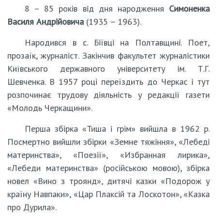
8 – 85 років від дня народження
Симоненка
Василя Андрійовича
(1935 – 1963).
Народився в с. Біївці на Полтавщині. Поет,
прозаїк, журналіст. Закінчив факультет журналістики
Київського державного університету ім. Т.Г.
Шевченка. В 1957 році переїздить до Черкас і тут
розпочинає трудову діяльність у редакції газети
«Молодь Черкащини».
Перша збірка «Тиша і грім» вийшла в 1962 р.
Посмертно вийшли збірки «Земне тяжіння», «Лебеді
материнства», «Поезії», «Избранная лирика»,
«Лебеди материнства» (російською мовою), збірка
новел «Вино з троянд», дитячі казки «Подорож у
країну Навпаки», «Цар Плаксій та Лоскотон», «Казка
про Дурила».