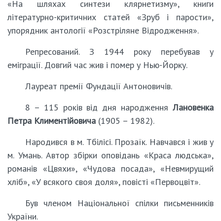
«На шляхах синтези клярнетизму», книги
літературно-критичних статей «Зруб і парости»,
упорядник антології «Розстріляне Відродження».
Репресований. З 1944 року перебував у
еміграції. Довгий час жив і помер у Нью-Йорку.
Лауреат премії Фундації Антоновичів.
8 – 115 років від дня народження
Лановенка
Петра Климентійовича
(1905 – 1982).
Народився в м. Тбілісі. Прозаїк. Навчався і жив у
м. Умань. Автор збірки оповідань «Краса людська»,
романів «Цвяхи», «Чудова посада», «Невмирущий
хліб», «У всякого своя доля», повісті «Первоцвіт».
Був членом Національної спілки письменників
України.