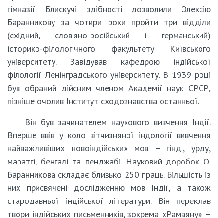
гімназії. Блискучі здібності дозволили Олексію
Баранникову за чотири роки пройти три відділи
(східний, слов’яно-російський і германський)
історико-філологічного факультету Київського
університету. Завідував кафедрою індійської
філології Ленінградського університету. В 1939 році
був обраний дійсним членом Академії наук СРСР,
пізніше очолив Інститут сходознавства останньої.
Він був зачинателем наукового вивчення Індії.
Вперше ввів у коло вітчизняної індології вивчення
найважливіших новоіндійських мов – гінді, урду,
маратгі, бенгалі та пенджабі. Науковий доробок О.
Баранникова складає близько 250 праць. Більшість із
них присвячені дослідженню мов Індії, а також
стародавньої індійської літератури. Він переклав
твори індійських письменників, зокрема «Рамаяну» –