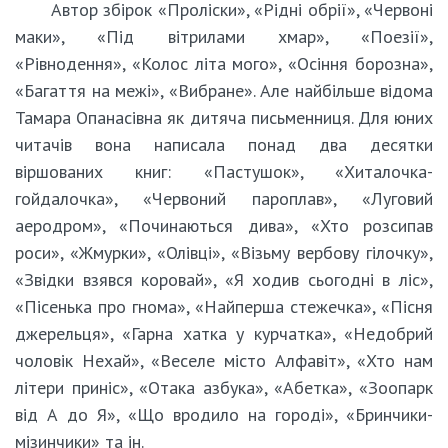
Автор збірок «Проліски», «Рідні обрії», «Червоні
маки», «Під вітрилами хмар», «Поезії»,
«Рівнодення», «Колос літа мого», «Осіння борозна»,
«Багаття на межі», «Вибране». Але найбільше відома
Тамара Опанасівна як дитяча письменниця. Для юних
читачів вона написала понад два десятки
віршованих книг: «Пастушок», «Хиталочка-
гойдалочка», «Червоний пароплав», «Луговий
аеродром», «Починаються дива», «Хто розсипав
роси», «Жмурки», «Олівці», «Візьму вербову гілочку»,
«Звідки взявся коровай», «Я ходив сьогодні в ліс»,
«Пісенька про гнома», «Найперша стежечка», «Пісня
джерельця», «Гарна хатка у курчатка», «Недобрий
чоловік Нехай», «Веселе місто Алфавіт», «Хто нам
літери приніс», «Отака азбука», «Абетка», «Зоопарк
від А до Я», «Що вродило на городі», «Бринчики-
мізинчики» та ін.