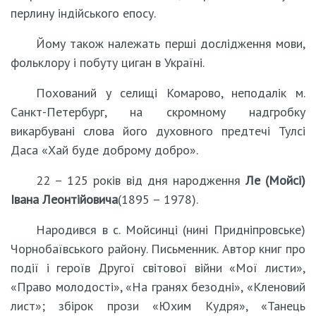
перлину індійського епосу.
Йому також належать перші дослідження мови,
фольклору і побуту циган в Україні.
Похований у селищі Комарово, неподалік м.
Санкт-Петербург, на скромному надгробку
викарбувані слова його духовного предтечі Тулсі
Даса «Хай буде доброму добро».
22 – 125 років від дня народження
Ле (Мойсі)
Івана Леонтійовича
(1895 – 1978).
Народився в с. Мойсинці (нині Придніпровське)
Чорнобаївського району. Письменник. Автор книг про
події і героїв Другої світової війни «Мої листи»,
«Право молодості», «На гранях безодні», «Кленовий
лист»; збірок прози «Юхим Кудря», «Танець