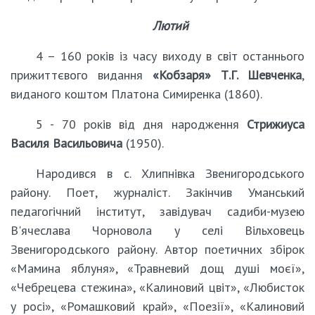
Лютий
4 – 160 років із часу виходу в світ останнього
прижиттєвого видання
«Кобзаря» Т.Г. Шевченка
,
виданого коштом Платона Симиренка (1860).
5 - 70 років від дня народження
Стрижиуса
Василя Васильовича
(1950).
Народився в с. Хлипнівка Звенигородського
району. Поет, журналіст. Закінчив Уманський
педагогічний інститут, завідувач садиби-музею
В'ячеслава Чорновола у селі Вільховець
Звенигородського району. Автор поетичних збірок
«Мамина яблуня», «Травневий дощ душі моєї»,
«Чебрецева стежина», «Калиновий цвіт», «Любисток
у росі», «Ромашковий край», «Поезії», «Калиновий