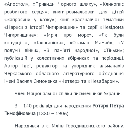
«Апостол», «Привиди Чорного шляху», «Клинопис
розбитого серця»; книги-розмальовки для дітей
«Запросини у казку»; книг краєзнавчої тематики
«Нариси з історії Чигиринщини» та серії «Невідома
Чигиринщина»: «Мрія про море», «Як були
коцурці…», «Галаганівка», «Отаман Мамай», «У
полум’ї війни», «З пам'яті народної», «Тіньки»;
публікацій у колективних збірниках та періодиці.
Автор ідеї, редактор та упорядник альманахів
Черкаського обласного літературного об’єднання
імені Василя Симоненка «Четвер» та «Незабаром».
Член Національної спілки письменників України.
3 – 140 років від дня народження
Ротаря Петра
Тимофійовича
(1880 – 1906).
Народився в с. Мліїв Городищенського району.