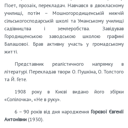
Поет, прозаїк, перекладач. Навчався в двокласному
училищі, потім – Мошногородищенській нижчій
сільськогосподарській школі та Уманському училищі
садівництва і землеробства. Завідував
Городищенською заводською школою графині
Балашової. Брав активну участь у громадському
житті.
Представник реалістичного напрямку в
літературі. Перекладав твори О. Пушкіна, О. Толстого
та Й. Гете.
1908 року в Києві видано його збірки
«Сопілочка», «Не в руку».
6 – 90 років від дня народження
Горєвої Євгенії
Антонівни
(1930).