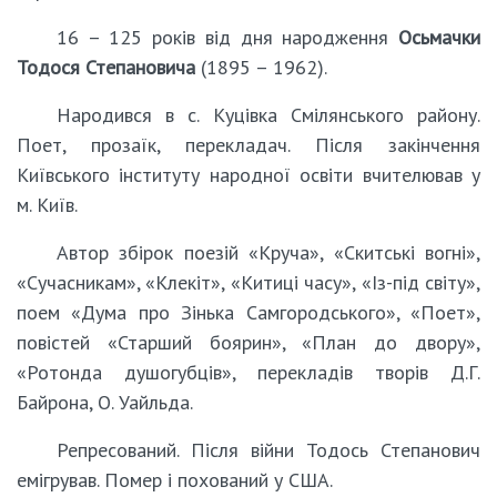
16 – 125 років від дня народження
Осьмачки
Тодося Степановича
(1895 – 1962).
Народився в с. Куцівка Смілянського району.
Поет, прозаїк, перекладач. Після закінчення
Київського інституту народної освіти вчителював у
м. Київ.
Автор збірок поезій «Круча», «Скитські вогні»,
«Сучасникам», «Клекіт», «Китиці часу», «Із-під світу»,
поем «Дума про Зінька Самгородського», «Поет»,
повістей «Старший боярин», «План до двору»,
«Ротонда душогубців», перекладів творів Д.Г.
Байрона, О. Уайльда.
Репресований. Після війни Тодось Степанович
емігрував. Помер і похований у США.