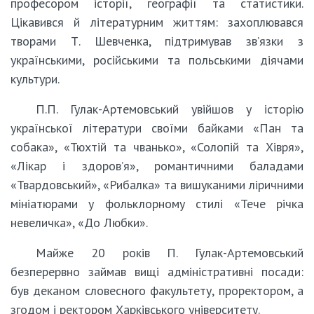
професором історії, географії та статистики.
Цікавився й літературним життям: захоплювався
творами Т. Шевченка, підтримував зв’язки з
українськими, російськими та польськими діячами
культури.
П.П. Гулак-Артемовський увійшов у історію
української літератури своїми байками «Пан та
собака», «Тюхтій та чванько», «Солопій та Хівря»,
«Лікар і здоров’я», романтичними баладами
«Твардовський», «Рибалка» та вишуканими ліричними
мініатюрами у фольклорному стилі «Тече річка
невеличка», «До Любки».
Майже 20 років П. Гулак-Артемовський
безперервно займав вищі адміністративні посади:
був деканом словесного факультету, проректором, а
згодом і ректором Харківського університету.