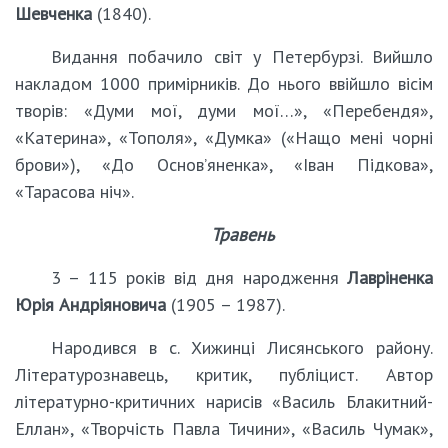
Шевченка
(1840).
Видання побачило світ у Петербурзі. Вийшло
накладом 1000 примірників. До нього ввійшло вісім
творів: «Думи мої, думи мої…», «Перебендя»,
«Катерина», «Тополя», «Думка» («Нащо мені чорні
брови»), «До Основ’яненка», «Іван Підкова»,
«Тарасова ніч».
Травень
3 – 115 років від дня народження
Лавріненка
Юрія Андріяновича
(1905 – 1987).
Народився в с. Хижинці Лисянського району.
Літературознавець, критик, публіцист. Автор
літературно-критичних нарисів «Василь Блакитний-
Еллан», «Творчість Павла Тичини», «Василь Чумак»,