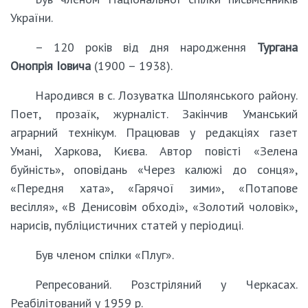
України.
– 120 років від дня народження
Тургана
Онопрія Іовича
(1900 – 1938).
Народився в с. Лозуватка Шполянського району.
Поет, прозаїк, журналіст. Закінчив Уманський
аграрний технікум. Працював у редакціях газет
Умані, Харкова, Києва. Автор повісті «Зелена
буйність», оповідань «Через калюжі до сонця»,
«Передня хата», «Гарячої зими», «Потапове
весілля», «В Денисовім обході», «Золотий чоловік»,
нарисів, публіцистичних статей у періодиці.
Був членом спілки «Плуг».
Репресований. Розстріляний у Черкасах.
Реабілітований у 1959 р.