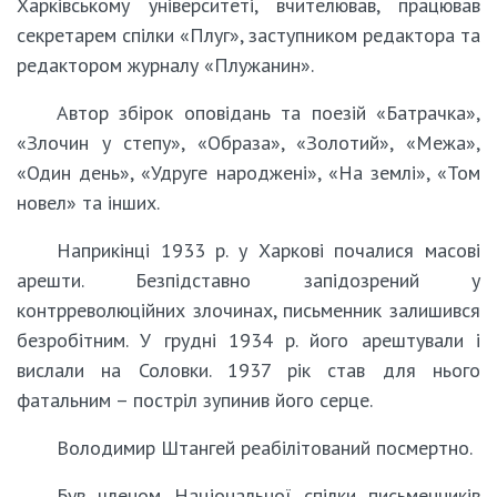
Харківському університеті, вчителював, працював
секретарем спілки «Плуг», заступником редактора та
редактором журналу «Плужанин».
Автор збірок оповідань та поезій «Батрачка»,
«Злочин у степу», «Образа», «Золотий», «Межа»,
«Один день», «Удруге народжені», «На землі», «Том
новел» та інших.
Наприкінці 1933 р. у Харкові почалися масові
арешти. Безпідставно запідозрений у
контрреволюційних злочинах, письменник залишився
безробітним. У грудні 1934 р. його арештували і
вислали на Соловки. 1937 рік став для нього
фатальним – постріл зупинив його серце.
Володимир Штангей реабілітований посмертно.
Був членом Національної спілки письменників