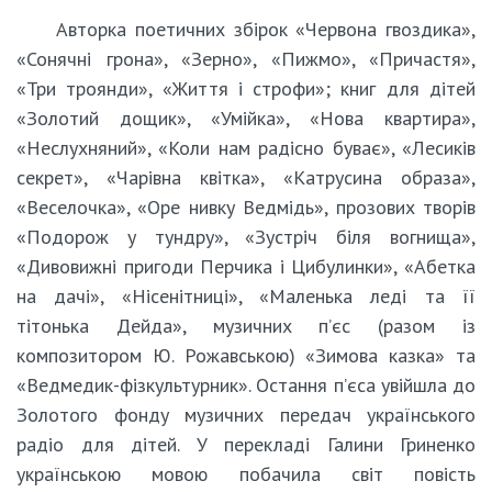
Авторка поетичних збірок «Червона гвоздика»,
«Сонячні грона», «Зерно», «Пижмо», «Причастя»,
«Три троянди», «Життя і строфи»; книг для дітей
«Золотий дощик», «Умійка», «Нова квартира»,
«Неслухняний», «Коли нам радісно буває», «Лесиків
секрет», «Чарівна квітка», «Катрусина образа»,
«Веселочка», «Оре нивку Ведмідь», прозових творів
«Подорож у тундру», «Зустріч біля вогнища»,
«Дивовижні пригоди Перчика і Цибулинки», «Абетка
на дачі», «Нісенітниці», «Маленька леді та її
тітонька Дейда», музичних п’єс (разом із
композитором Ю. Рожавською) «Зимова казка» та
«Ведмедик-фізкультурник». Остання п’єса увійшла до
Золотого фонду музичних передач українського
радіо для дітей. У перекладі Галини Гриненко
українською мовою побачила світ повість