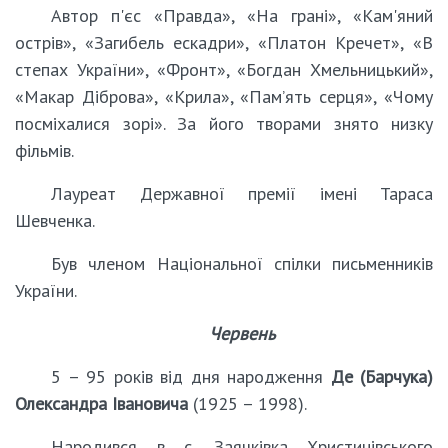
Автор п'єс «Правда», «На грані», «Кам'яний
острів», «Загибель ескадри», «Платон Кречет», «В
степах України», «Фронт», «Богдан Хмельницький»,
«Макар Діброва», «Крила», «Пам’ять серця», «Чому
посміхалися зорі». За його творами знято низку
фільмів.
Лауреат Державної премії імені Тараса
Шевченка.
Був членом Національної спілки письменників
України.
Червень
5 – 95 років від дня народження
Де (Барчука)
Олександра Івановича
(1925 – 1998).
Народився в с. Заячківка Христинівського