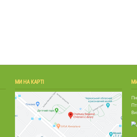
МИ НА КАРТІ
М
Пн.
Пт
Ви