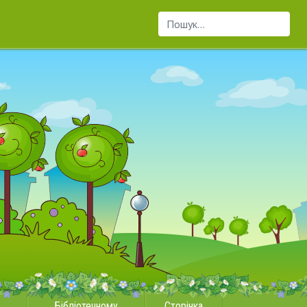
Пошук...
Бібліотечному
Сторінка