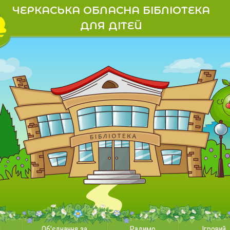
ЧЕРКАСЬКА ОБЛАСНА БІБЛІОТЕКА
ДЛЯ ДІТЕЙ
и
Об'єднання за
Радимо
Ігровий