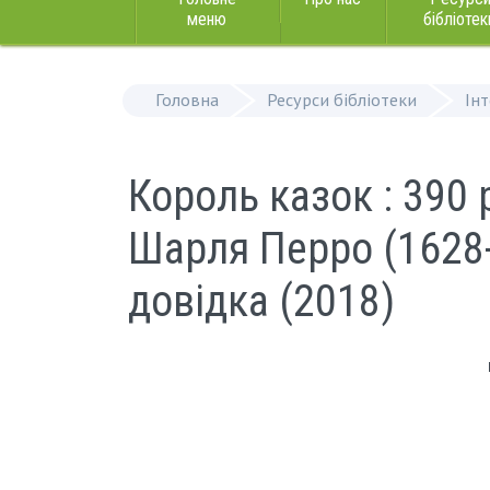
меню
бібліотек
Головна
Ресурси бібліотеки
Ін
Король казок : 390 
Шарля Перро (1628
довідка (2018)