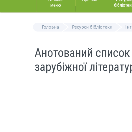
меню
бібліотек
Головна
Ресурси бібліотеки
Ін
Анотований список 
зарубіжної літератур