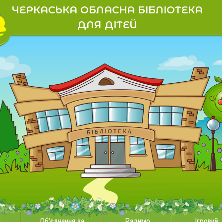
ЧЕРКАСЬКА ОБЛАСНА БІБЛІОТЕКА
ДЛЯ ДІТЕЙ
и
Об'єднання за
Радимо
Ігровий