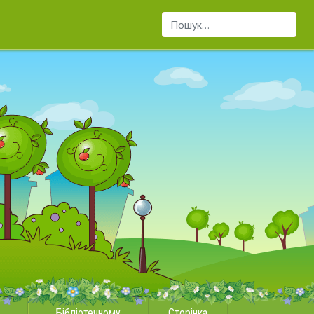
Пошук...
Бібліотечному
Сторінка