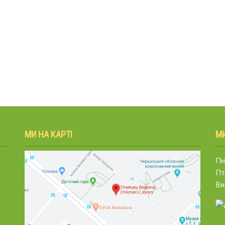
МИ НА КАРТІ
М
Пн.
Пт
Ви