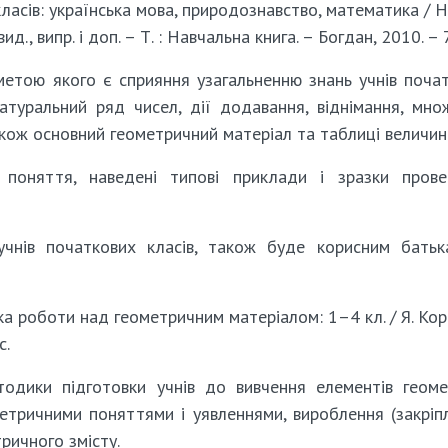
ласів: українська мова, природознавство, математика / Н
вид., випр. і доп. – Т. : Навчальна книга. – Богдан, 2010. – 
 метою якого є сприяння узагальненню знань учнів поча
натуральний ряд чисел, дії додавання, віднімання, мно
акож основний геометричний матеріал та таблиці величин
 поняття, наведені типові приклади і зразки пров
учнів початкових класів, також буде корисним бать
 роботи над геометричним матеріалом: 1–4 кл. / Я. Корол
с.
тодики підготовки учнів до вивчення елементів геоме
етричними поняттями і уявленнями, вироблення (закріп
тричного змісту.