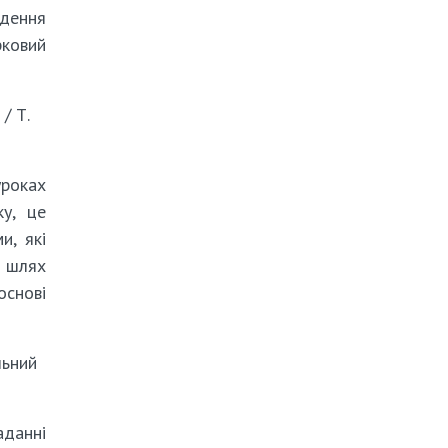
едення
рковий
/ Т.
роках
ку, це
и, які
й шлях
основі
льний
аданні