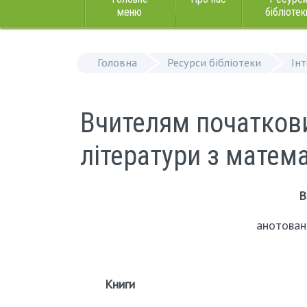
меню
бібліотек
Головна
Ресурси бібліотеки
Ін
Вчителям початкови
літератури з матем
В
анотован
Книги