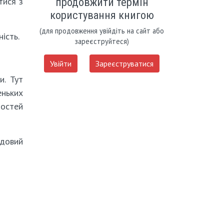
тися з
продовжити термін
користування книгою
(для продовження увійдіть на сайт або
ість.
зареєструйтеся)
Увійти
Зареєструватися
и. Тут
еньких
мостей
удовий