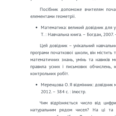
Посібник допоможе вчителям початк
елементами геометрії.
Математика: великий довідник для учні
Т. : Навчальна книга. – Богдан, 2007. –
Цей довідник – унікальний навчальни
програми початкової школи, він містить 
математичних знань, умінь та навиків
правила усних і письмових обчислень, н
контрольних робіт.
Меренцова О. Я відмінник: довідник м
2012. – 384 с. : ілюстр.
Чим відрізняється число від цифр
натуральним рядом чисел? На ці та 