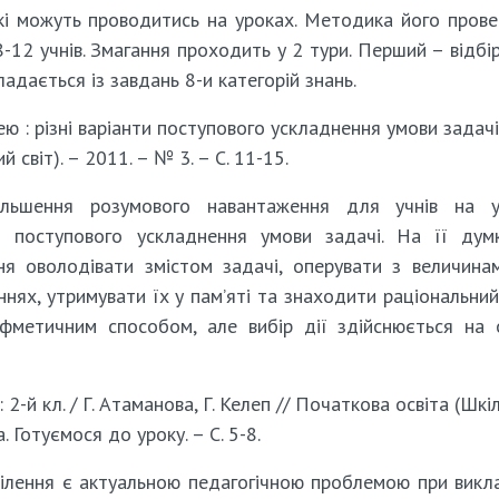
кі можуть проводитись на уроках. Методика його пров
-12 учнів. Змагання проходить у 2 тури. Перший – відбі
ладається із завдань 8-и категорій знань.
ю : різні варіанти поступового ускладнення умови задачі 
 світ). – 2011. – № 3. – С. 11-15.
ільшення розумового навантаження для учнів на у
и поступового ускладнення умови задачі. На її дум
я оволодівати змістом задачі, оперувати з величинам
нях, утримувати їх у пам’яті та знаходити раціональни
ифметичним способом, але вибір дії здійснюється на 
2-й кл. / Г. Атаманова, Г. Келеп // Початкова освіта (Шкі
. Готуємося до уроку. – С. 5-8.
ілення є актуальною педагогічною проблемою при викл