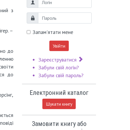
Логін
аний з
Пароль
гер. –
Запам'ятати мене
Увійти
дно до
пленню
Зареєструватися
своїти
Забули свій логін?
ися до
Забули свій пароль?
Електронний каталог
рсінг,
Шукати книгу
ається
овіді
Замовити книгу або