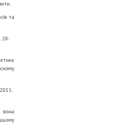
анти.
сів та
. 28-
метних
усному
 2011.
і вона
 цьому