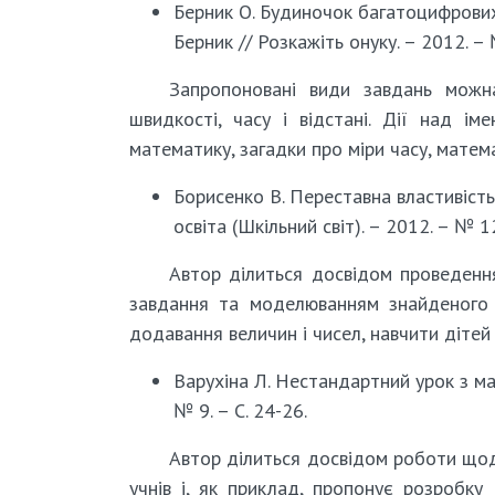
Берник О. Будиночок багатоцифрових 
Берник // Розкажіть онуку. – 2012. – 
Запропоновані види завдань можн
швидкості, часу і відстані. Дії над ім
математику, загадки про міри часу, матема
Борисенко В. Переставна властивість 
освіта (Шкільний світ). – 2012. – № 
Автор ділиться досвідом проведення
завдання та моделюванням знайденого 
додавання величин і чисел, навчити дітей
Варухіна Л. Нестандартний урок з мат
№ 9. – С. 24-26.
Автор ділиться досвідом роботи щод
учнів і, як приклад, пропонує розробку