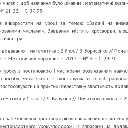
чисел : щоб навчання було цікавим : математичні вузлик
№ 21-22. – С. 97-98.
а використати на уроці за темою «Задачі на визна
енованими числами». Завдання містять кросворди, вір
тичні ігри.
додавання : математика : 2-й кл. / В. Борисенко // Поча
12. – Методичний порадник. – 2012. – № 3. – С. 29-30.
 уроку з постановкою і частковим розв’язанням навча
способу, мета якого – сконструювати спосіб раціона
 застосовувати на практиці переставну властивість додав
ематики у 1 класі / Л. Варухіна // Початкова школа. – 2
о забезпечення зростання рівня навчальних досягнень у
 нестандартного уроку-подорожі із вправами на додав