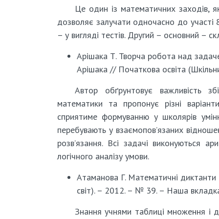
Це один із математичних заходів, я
дозволяє залучати одночасно до участі 8
– у вигляді тестів. Другий – основний – ск
Арішака Т. Творча робота над задаче
Арішака // Початкова освіта (Шкільний
Автор обґрунтовує важливість зб
математики та пропонує різні варіант
сприятиме формуванню у школярів умінн
перебувають у взаємопов’язаних відношен
розв’язання. Всі задачі виконуються ар
логічного аналізу умови.
Атаманова Г. Математичні диктанти : 
світ). – 2012. – № 39. – Наша вкладка
Знання учнями таблиці множення і д