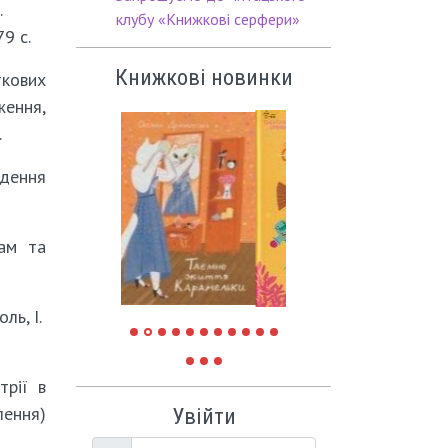
.
клубу «Книжкові серфери»
79 с.
Книжкові новинки
ткових
ження,
.
едення
кам та
ь, І.
трії в
лення)
Увійти