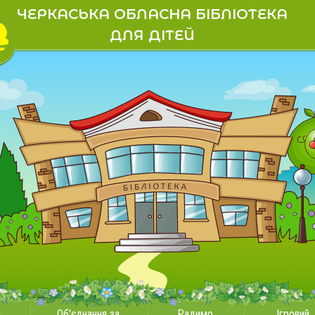
ЧЕРКАСЬКА ОБЛАСНА БІБЛІОТЕКА
ДЛЯ ДІТЕЙ
и
Об'єднання за
Радимо
Ігровий