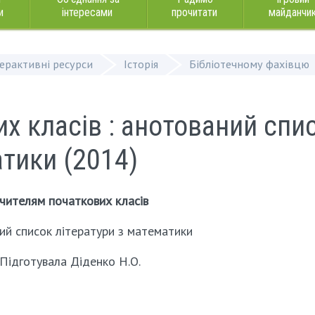
и
інтересами
прочитати
майданчи
терактивні ресурси
Історія
Бібліотечному фахівцю
х класів : анотований спи
атики (2014)
чителям початкових класів
ий список літератури з математики
Підготувала Діденко Н.О.