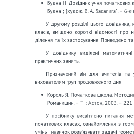
Будна Н. Довідник учня початкових к
Будна ; [худож. В. А. Басалига]. – 6-е 
У другому розділі цього довідника,
класів, вміщено короткі відомості про 
ділення та їх застосування. Приведено т
У довіднику виділені математичні
практичних занять.
Призначений він для вчителів та 
вихователям груп продовженого дня.
Король Я. Початкова школа. Методика
Романишин. – Т. : Астон, 2003. – 221 
У посібнику висвітлено питання ме
початкових класах, ознайомлення з геом
умінь і навичок розв’язувати задачі геоме