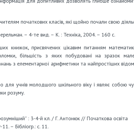
, інформація для допитливих дозволять глибше ознайоми
чителям початкових класів, які щойно почали свою діяльн
ельман. – 4-те вид. – К. : Техніка, 2004. – 160 с.
ших книжок, присвячених цікавим питанням математик
воломки, більшість з яких побудовані на зразок мал
 знань з елементарної арифметики та найпростіших відо
о для учнів молодшого шкільного віку і являє собою ч
ики розуму.
зумніший" : 3-4-й кл. / Г. Антонюк // Початкова освіта
11. – Бібліогр.: с. 11.