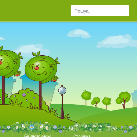
Пошук...
Бібліотечному
Сторінка