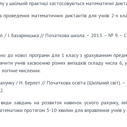
лу у шкільній практиці застосовуються математичні дикт
а проведення математичних диктантів для учнів 2-х кла
. / І. Базарницька // Початкова школа. – 2013. – № 9. – С
дно до нової програми для 1 класу з урахуванням пред
вчити учнів засвоєнню різних випадків складу числа 6, 
 логічне мислення.
хунку / Н. Берлет // Початкова освіта (Шкільний світ). –
2.
 види завдань на розвиток навичок усного рахунку, як
атематики протягом 5-10 хвилин для вправляння учнів у