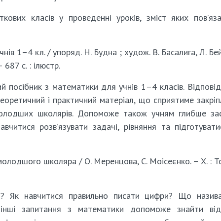
ових класів у проведенні уроків, зміст яких пов’яз
в 1–4 кл. / упоряд. Н. Будна ; худож. В. Басалига, Л. Бей
 687 с. : ілюстр.
й посібник з математики для учнів 1–4 класів. Відпові
теоретичний і практичний матеріал, що сприятиме закрі
 молодших школярів. Допоможе також учням глибше за
авчитися розв’язувати задачі, рівняння та підготуват
олодшого школяра / О. Меренцова, С. Моісеєнко. – Х. : То
и? Як навчитися правильно писати цифри? Що назив
інші запитання з математики допоможе знайти відп