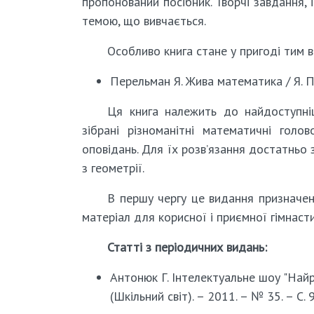
пропонований посібник. Творчі завдання
темою, що вивчається.
Особливо книга стане у пригоді тим в
Перельман Я. Жива математика / Я. Пер
Ця книга належить до найдоступні
зібрані різноманітні математичні голо
оповідань. Для їх розв’язання достатньо
з геометрії.
В першу чергу це видання призначен
матеріал для корисної і приємної гімнаст
Статті з періодичних видань:
Антонюк Г. Інтелектуальне шоу "Найро
(Шкільний світ). – 2011. – № 35. – С. 9-