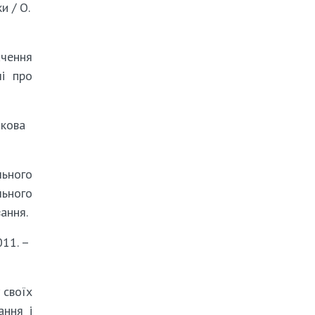
и / О.
чення
ші про
ткова
льного
льного
ання.
011. –
 своїх
ання і