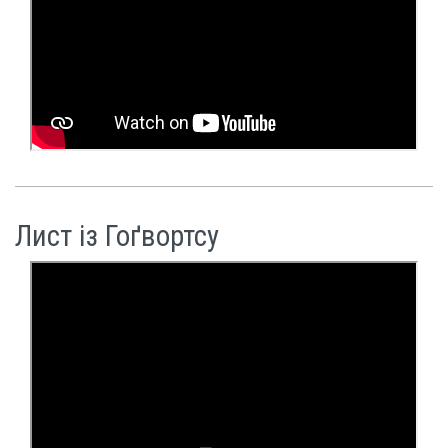
Лист із Гоґвортсу