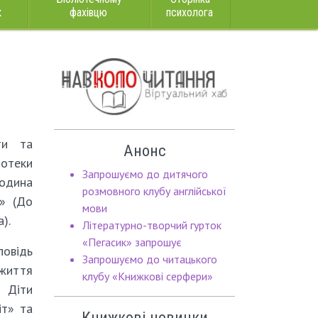
к
фахівцю
психолога
ти та
Анонс
отеки
Запрошуємо до дитячого
одина
розмовного клубу англійської
» (До
мови
).
Літературно-творчий гурток
«Пегасик» запрошує
повідь
Запрошуємо до читацького
 життя
клубу «Книжкові серфери»
Діти
іт» та
Книжкові новинки