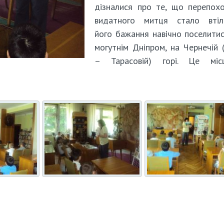
дізналися про те, що перепох
видатного митця стало втіл
його бажання навічно поселити
могутнім Дніпром, на Чернечій 
– Тарасовій) горі. Це мі