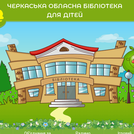
ЧЕРКАСЬКА ОБЛАСНА БІБЛІОТЕКА
ДЛЯ ДІТЕЙ
и
Об'єднання за
Радимо
Ігровий