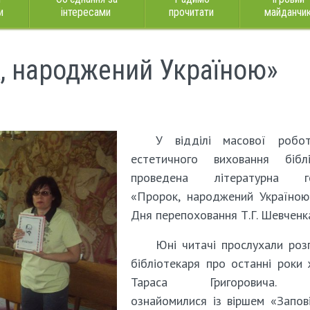
и
інтересами
прочитати
майданчи
, народжений Україною»
У відділі масової робо
естетичного виховання біблі
проведена літературна г
«Пророк, народжений Україною
Дня перепоховання Т.Г. Шевченка
Юні читачі прослухали роз
бібліотекаря про останні роки
Тараса Григоровича. 
ознайомилися із віршем «Запов