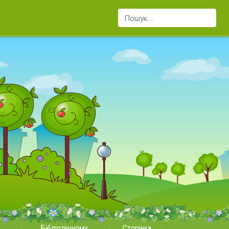
Пошук...
Бібліотечному
Сторінка