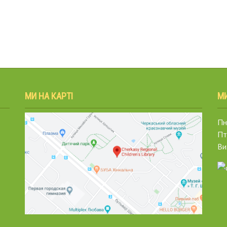
МИ НА КАРТІ
М
Пн.
Пт
Ви