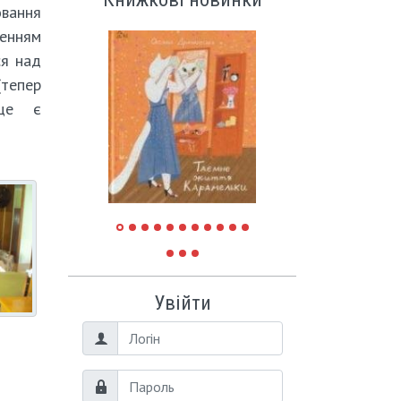
овання
енням
ся над
(тепер
сце є
Увійти
Логін
Пароль