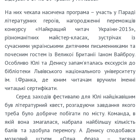
На них чекала насичена програма – участь у Параді
літературних героїв, нагородженні переможців
конкурсу «Найкращий читач України-2013»,
різноманітних майстер-класах, зустрічах із
сучасними українськими дитячими письменниками та
почесним гостем із Великої Британії Іаном Вайброу.
Особливо Юлі та Денису запам’яталась екскурсія до
бібліотеки Львівського національного університету
ім. І.Франка, де юним читачам вручили іменні
читацькі сертифікати.
Серед заходів фестивалю для Юлі найцікавішим
був літературний квест, розгадуючи завдання якого
треба було добряче побігати по місту. Команда, в
якій вона змагалася, набрала найбільшу кількість
балів та здобула перемогу. А Денису сподобався
мозковий штурм «Одна фраза – тисяча