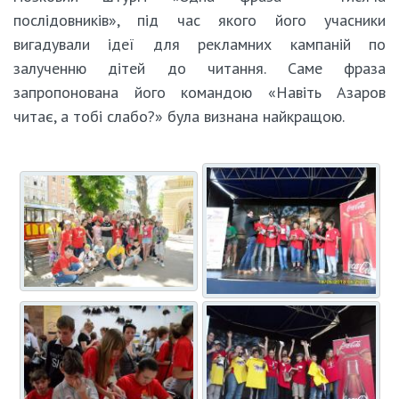
послідовників», під час якого його учасники
вигадували ідеї для рекламних кампаній по
залученню дітей до читання. Саме фраза
запропонована його командою «Навіть Азаров
читає, а тобі слабо?» була визнана найкращою.