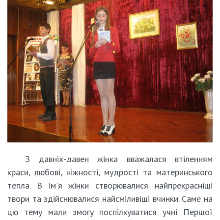
З давніх-давен жінка вважалася втіленням
краси, любові, ніжності, мудрості та материнського
тепла. В ім'я жінки створювалися найпрекрасніші
твори та здійснювалися найсміливіші вчинки. Саме на
цю тему мали змогу поспілкуватися учні Першої